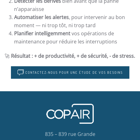
Détecter les dérives
bien avant que la panne
n’apparaisse
Automatiser les alertes
, pour intervenir au bon
moment — ni trop tôt, ni trop tard
Planifier intelligemment
vos opérations de
maintenance pour réduire les interruptions
🚀
Résultat : + de productivité, + de sécurité, - de stress.
CONTACTEZ-NOUS POUR UNE ÉTUDE DE VOS BESOINS
835 – 839 rue Grande