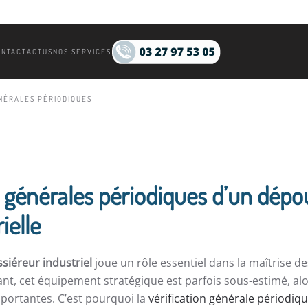
ONTACT
ACTUS
NOS SERVICES
ÉNÉRALES PÉRIODIQUES
ns générales périodiques d’un dépo
ielle
siéreur industriel
joue un rôle essentiel dans la maîtrise d
nt, cet équipement stratégique est parfois sous-estimé, al
portantes. C’est pourquoi la
vérification générale périodiq